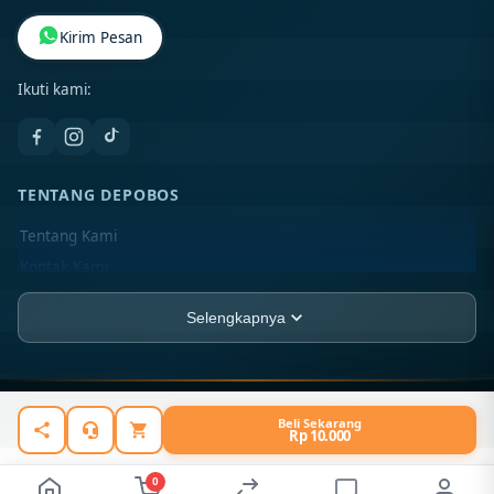
Kirim Pesan
Ikuti kami:
TENTANG DEPOBOS
Tentang Kami
Kontak Kami
Lokasi Toko
Selengkapnya
FAQ
Karir
PT MENCARI CINTA SEJATI
DEPOBOS ©
2026
PT MENCARI CINTA SEJATI. All rights reserved.
Beli Sekarang
JL. Harapan Blok Melati No. 27, Kel. Pademangan Barat
Rp 10.000
Kec. Jakarta, Kota Jakarta, DKI JAKARTA, 11752
0