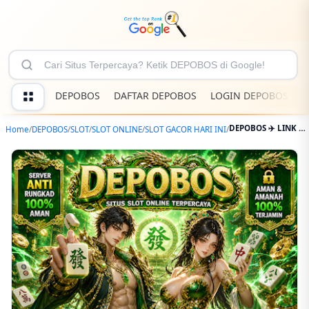
DEPOBOS
DAFTAR DEPOBOS
LOGIN DEPOBOS
S
DEPOBOS ✈️ LINK LOGIN SLOT GACOR ONLINE SCATTER HITAM DEWASLOT88
Home
/
DEPOBOS
/
SLOT
/
SLOT ONLINE
/
SLOT GACOR HARI INI
/