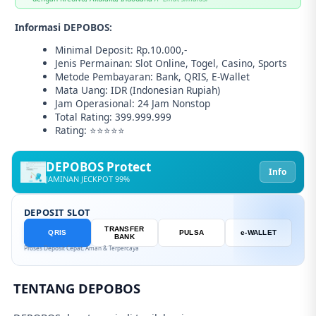
Informasi DEPOBOS:
Minimal Deposit: Rp.10.000,-
Jenis Permainan: Slot Online, Togel, Casino, Sports
Metode Pembayaran: Bank, QRIS, E-Wallet
Mata Uang: IDR (Indonesian Rupiah)
Jam Operasional: 24 Jam Nonstop
Total Rating: 399.999.999
Rating: ⭐️⭐️⭐️⭐️⭐️
DEPOBOS Protect
Info
JAMINAN JECKPOT 99%
DEPOSIT SLOT
TRANSFER
QRIS
PULSA
e-WALLET
BANK
Proses Deposit Cepat, Aman & Terpercaya
TENTANG DEPOBOS