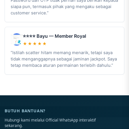
Password dan OTP tidak pernah saya berikan kepada
siapa pun, termasuk pihak yang mengaku sebagai
customer service.”
⭐⭐⭐⭐ Bayu — Member Royal
★★★★★
“Istilah scatter hitam memang menarik, tetapi saya
tidak menganggapnya sebagai jaminan jackpot. Saya
tetap membaca aturan permainan terlebih dahulu.”
BUTUH BANTUAN?
Hubungi kami melalui Official WhatsApp interaktif
sekarang.